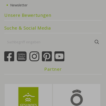
Newsletter
Unsere Bewertungen
Suche & Social Media
Suchbegriff
Suc
eingeben
Partner