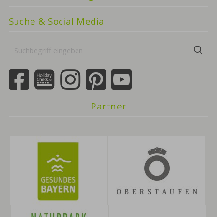
Suche & Social Media
Suchbegriff
Suc
eingeben
Partner