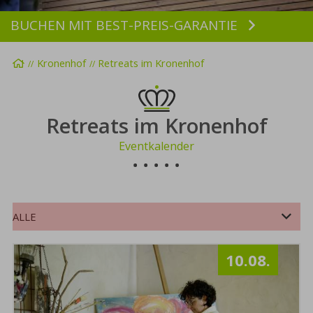
BUCHEN MIT BEST-PREIS-GARANTIE
Buchen
Startseite
Kronenhof
Retreats im Kronenhof
Retreats im Kronenhof
Eventkalender
ALLE
SOMMER
HERBST
WINTER
10.08.