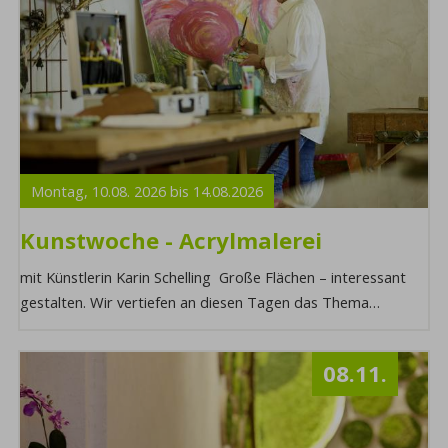
Montag,
10.08.
2026
bis
14.08.
2026
Kunstwoche - Acrylmalerei
mit Künstlerin Karin Schelling Große Flächen – interessant
gestalten. Wir vertiefen an diesen Tagen das Thema
„Farbflächen“, denn bunt macht fröhli ...
08.11.