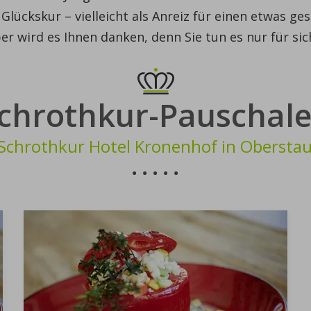
r Glückskur – vielleicht als Anreiz für einen etwas g
er wird es Ihnen danken, denn Sie tun es nur für sic
chrothkur-Pauschal
Schrothkur Hotel Kronenhof in Obersta