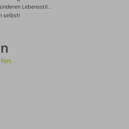
esünderen Lebensstil…
h selbst!
en
ufen