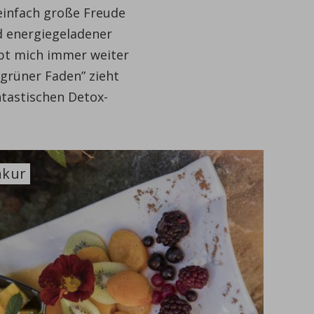
einfach große Freude
nd energiegeladener
ibt mich immer weiter
rüner Faden” zieht
ntastischen Detox-
"
hkur