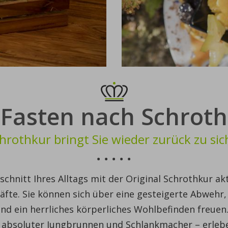
Fasten nach Schroth
hrothkur bringt Sie wieder zurück zu sic
sschnitt Ihres Alltags mit der Original Schrothkur akt
äfte. Sie können sich über eine gesteigerte Abwehr,
nd ein herrliches körperliches Wohlbefinden freuen
ls absoluter Jungbrunnen und Schlankmacher – erleb