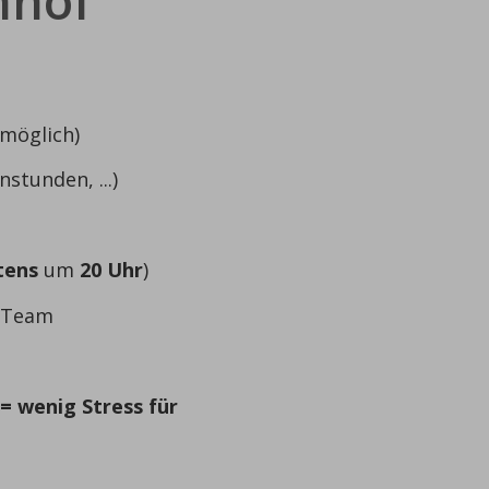
nhof
möglich)
stunden, ...)
tens
um
20 Uhr
)
 Team
(=
wenig Stress
für