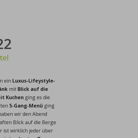
22
tel
n ein
Luxus-Lifeystyle-
änk
mit
Blick auf die
it Kuchen
ging es die
ften
5-Gang-Menü
ging
 haben wir den Abend
ften Blick auf die Berge
ier ist wirklich jeder über