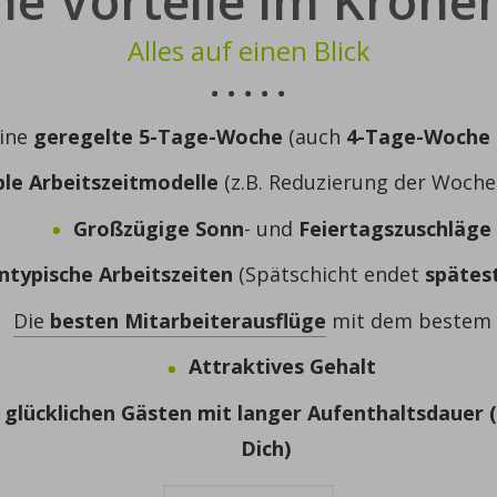
ne Vorteile im Krone
Alles auf einen Blick
ine
geregelte 5-Tage-Woche
(auch
4-Tage-Woche
ble Arbeitszeitmodelle
(z.B. Reduzierung der Wochen
Großzügige
Sonn
- und
Feiertagszuschläge
ntypische
Arbeitszeiten
(Spätschicht endet
spätes
Die
besten
Mitarbeiterausflüge
mit dem bestem
Attraktives Gehalt
u
glücklichen Gästen
mit
langer Aufenthaltsdauer
Dich)