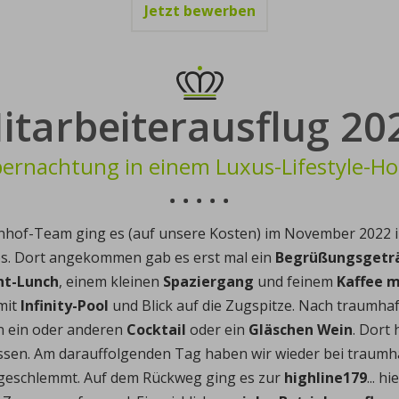
Jetzt bewerben
itarbeiterausflug 20
ernachtung in einem Luxus-Lifestyle-Ho
nhof-Team ging es (auf unsere Kosten) im November 2022 i
. Dort angekommen gab es erst mal ein
Begrüßungsgetr
ht-Lunch
, einem kleinen
Spaziergang
und feinem
Kaffee m
mit
Infinity-Pool
und Blick auf die Zugspitze. Nach traumha
en ein oder anderen
Cocktail
oder ein
Gläschen Wein
. Dort
ssen. Am darauffolgenden Tag haben wir wieder bei traumha
geschlemmt. Auf dem Rückweg ging es zur
highline179
... h