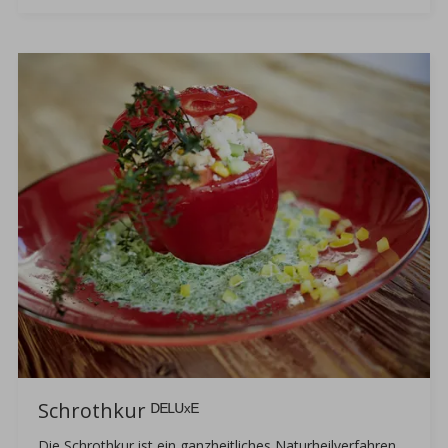
Schrothkur ᴰᴱᴸᵁˣᴱ
Die Schrothkur ist ein ganzheitliches Naturheilverfahren