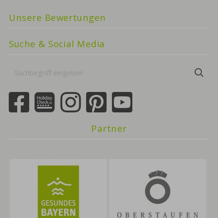
Unsere Bewertungen
Suche & Social Media
Suchbegriff
Suc
eingeben
Partner