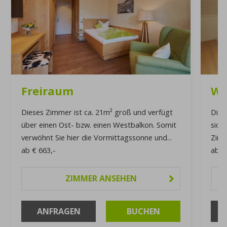
Freiraum
We
Dieses Zimmer ist ca. 21m² groß und verfügt
Dies
über einen Ost- bzw. einen Westbalkon. Somit
sich
verwöhnt Sie hier die Vormittagssonne und...
Zimm
ab
€ 663,-
ab
€
ZIMMER ANSEHEN
ANFRAGEN
BUCHEN