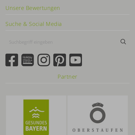
Unsere Bewertungen
Suche & Social Media
Suchbegriff
Suc
eingeben
Partner