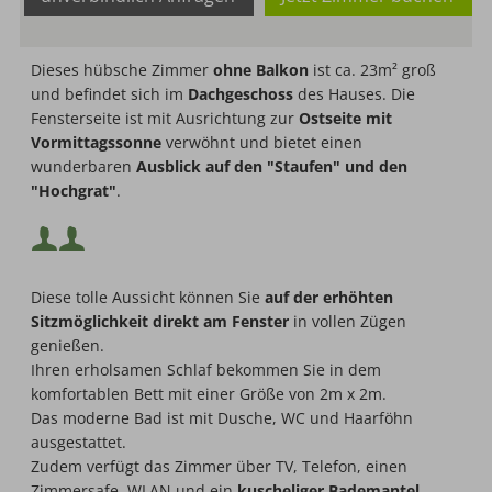
Mindestbelegung:
Dieses hübsche Zimmer
ohne Balkon
ist ca. 23m² groß
und befindet sich im
Dachgeschoss
des Hauses. Die
Maximalbelegung:
Fensterseite ist mit Ausrichtung zur
Ostseite mit
Vormittagssonne
verwöhnt und bietet einen
wunderbaren
Ausblick auf den "Staufen" und den
"Hochgrat"
.
Mindestbelegung:
Diese tolle Aussicht können Sie
auf der erhöhten
Maximalbelegung:
Sitzmöglichkeit direkt am Fenster
in vollen Zügen
genießen.
Ihren erholsamen Schlaf bekommen Sie in dem
komfortablen Bett mit einer Größe von 2m x 2m.
Das moderne Bad ist mit Dusche, WC und Haarföhn
ausgestattet.
Zudem verfügt das Zimmer über TV, Telefon, einen
Zimmersafe, WLAN und ein
kuscheliger Bademantel