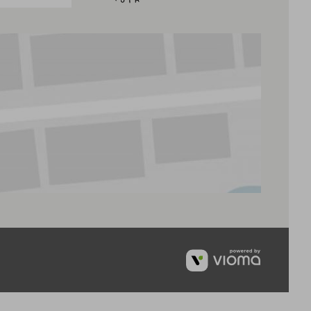
vioma
GmbH