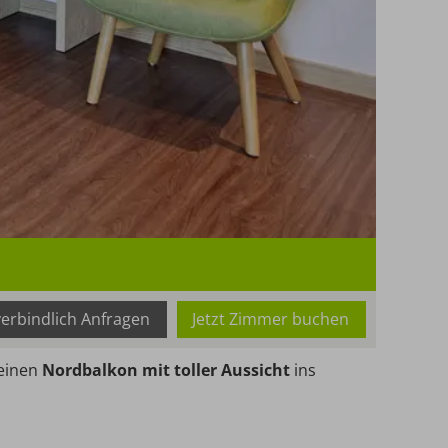
Mindestbe
Maximalb
erbindlich Anfragen
Jetzt Zimmer buchen
 einen
Nordbalkon mit toller Aussicht
ins