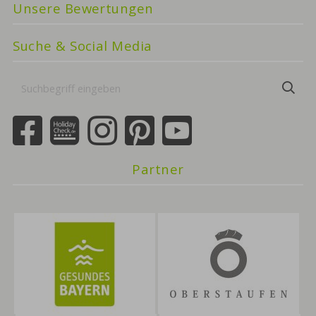
Unsere Bewertungen
Suche & Social Media
Suchbegriff
Suc
eingeben
Partner