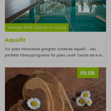
Sonntag,
09.08.
2026
bis
31.12.
2026
Aquafit
Für jedes Fitnesslevel geeignet: Entdecke Aquafit – das
perfekte Fitnessprogramm für jedes Level! Tauche ein in ein
effektives Training, das Spaß mac ...
09.08.