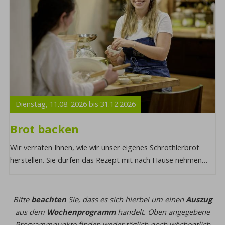
Dienstag,
11.08.
2026
bis
31.12.
2026
Brot backen
Wir verraten Ihnen, wie wir unser eigenes Schrothlerbrot
herstellen. Sie dürfen das Rezept mit nach Hause nehmen
und können sogar die fertige Backmis ...
Bitte
beachten
Sie, dass es sich hierbei um einen
Auszug
aus dem
Wochenprogramm
handelt. Oben angegebene
Programmpunkte finden weder täglich noch wöchentlich