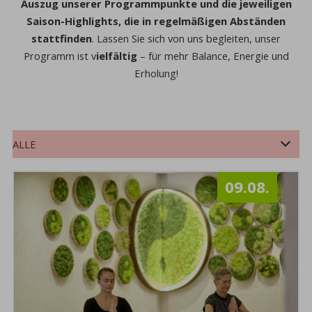
Auszug unserer Programmpunkte und die jeweiligen
Saison-Highlights, die in regelmäßigen Abständen
stattfinden
. Lassen Sie sich von uns begleiten, u
nser
Programm ist v
ielfältig
– für mehr Balance, Energie und
Erholung!
ALLE
ERNÄHRUNG
KREATIVWORKSHOPS
VORTRÄGE
ERHOLUNG & BEWEGUNG
09.08.