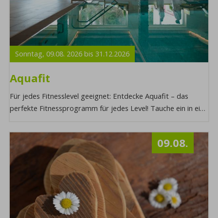
Sonntag,
09.08.
2026
bis
31.12.
2026
Aquafit
Für jedes Fitnesslevel geeignet: Entdecke Aquafit – das
perfekte Fitnessprogramm für jedes Level! Tauche ein in ein
effektives Training, das Spaß mac ...
09.08.