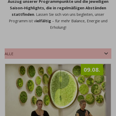
Auszug unserer Programmpunkte und die jeweiligen
Saison-Highlights, die in regelmäßigen Abständen
stattfinden
. Lassen Sie sich von uns begleiten, u
nser
Programm ist v
ielfältig
– für mehr Balance, Energie und
Erholung!
ALLE
ERNÄHRUNG
KREATIVWORKSHOPS
VORTRÄGE
ERHOLUNG & BEWEGUNG
09.08.