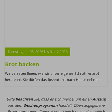
Dienstag,
11.08.
2026
bis
31.12.
2026
Brot backen
Wir verraten Ihnen, wie wir unser eigenes Schrothlerbrot
herstellen. Sie dürfen das Rezept mit nach Hause nehmen
und können sogar die fertige Backmis ...
Bitte
beachten
Sie, dass es sich hierbei um einen
Auszug
aus dem
Wochenprogramm
handelt. Oben angegebene
Programmpunkte finden weder täglich noch wöchentlich